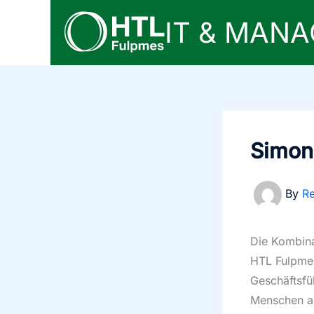
Skip
IT & MAN
to
content
Simon 
By
Re
Die Kombina
HTL Fulpmes
Geschäftsfüh
Menschen au