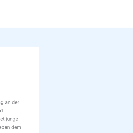
ng an der
nd
tet junge
Neben dem